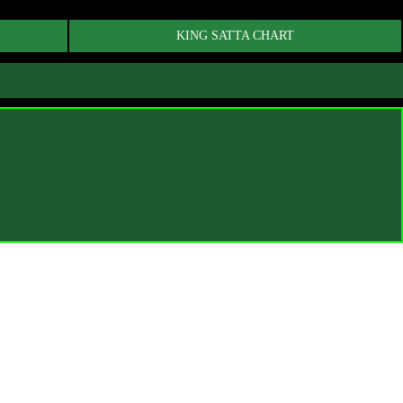
KING SATTA CHART