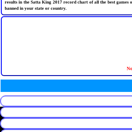
results in the Satta King 2017 record chart of all the best games
banned in your state or country.
No