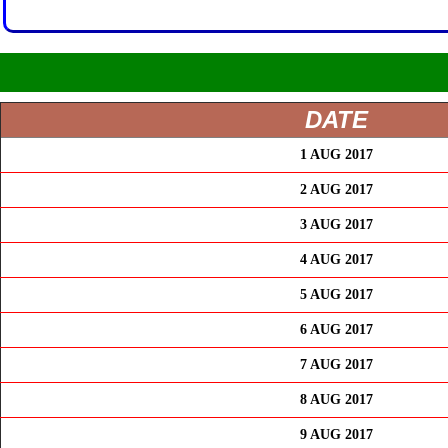
DATE
1 AUG 2017
2 AUG 2017
3 AUG 2017
4 AUG 2017
5 AUG 2017
6 AUG 2017
7 AUG 2017
8 AUG 2017
9 AUG 2017