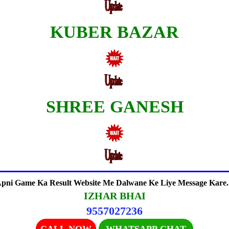
KUBER BAZAR
SHREE GANESH
pni Game Ka Result Website Me Dalwane Ke Liye Message Kare.
IZHAR BHAI
9557027236
CALL NOW
WHATSAPP CHAT