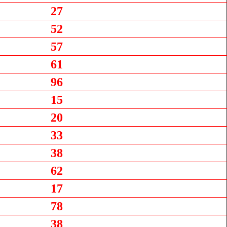
27
52
57
61
96
15
20
33
38
62
17
78
38