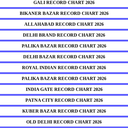
GALI RECORD CHART 2026
BIKANER BAZAR RECORD CHART 2026
ALLAHABAD RECORD CHART 2026
DELHI BRAND RECORD CHART 2026
PALIKA BAZAR RECORD CHART 2026
DELHI BAZAR RECORD CHART 2026
ROYAL INDIAN RECORD CHART 2026
PALIKA BAZAR RECORD CHART 2026
INDIA GATE RECORD CHART 2026
PATNA CITY RECORD CHART 2026
KUBER BAZAR RECORD CHART 2026
OLD DELHI RECORD CHART 2026