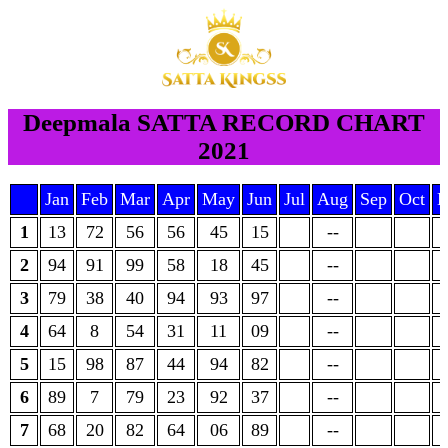
Deepmala SATTA RECORD CHART
2021
Jan
Feb
Mar
Apr
May
Jun
Jul
Aug
Sep
Oct
N
1
13
72
56
56
45
15
--
2
94
91
99
58
18
45
--
3
79
38
40
94
93
97
--
4
64
8
54
31
11
09
--
5
15
98
87
44
94
82
--
6
89
7
79
23
92
37
--
7
68
20
82
64
06
89
--