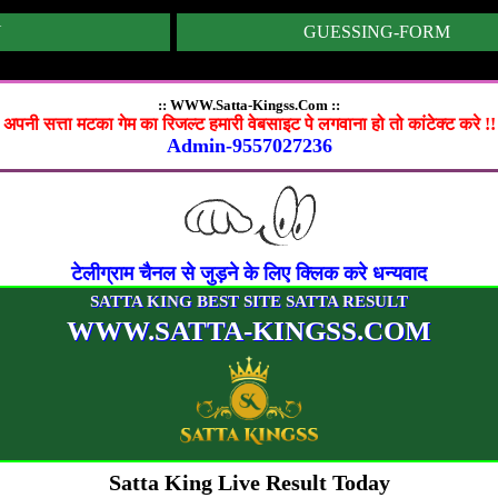
N
GUESSING-FORM
:: WWW.Satta-Kingss.Com ::
अपनी सत्ता मटका गेम का रिजल्ट हमारी वेबसाइट पे लगवाना हो तो कांटेक्ट करे !!
Admin-9557027236
टेलीग्राम चैनल से जुड़ने के लिए क्लिक करे धन्यवाद
SATTA KING BEST SITE SATTA RESULT
WWW.SATTA-KINGSS.COM
Satta King Live Result Today