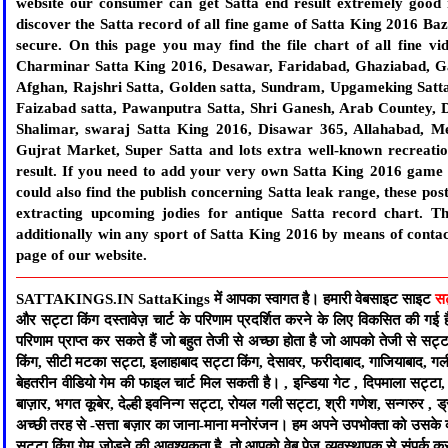
website our consumer can get Satta end result extremely good r
discover the Satta record of all fine game of Satta King 2016 Ba
secure. On this page you may find the file chart of all fine 
Charminar Satta King 2016, Desawar, Faridabad, Ghaziabad, Gal
Afghan, Rajshri Satta, Golden satta, Sundram, Upgameking Sat
Faizabad satta, Pawanputra Satta, Shri Ganesh, Arab Countey
Shalimar, swaraj Satta King 2016, Disawar 365, Allahabad, Me
Gujrat Market, Super Satta and lots extra well-known recreati
result. If you need to add your very own Satta King 2016 game
could also find the publish concerning Satta leak range, these pos
extracting upcoming jodies for antique Satta record chart. T
additionally win any sport of Satta King 2016 by means of contac
page of our website.
SATTAKINGS.IN SattaKings में आपका स्वागत है। हमारी वेबसाइट साइट
सट
और सट्टा किंग दस्तावेज़ चार्ट के परिणाम प्रदर्शित करने के लिए विकसित की गई ह
परिणाम प्राप्त कर सकते हैं जो बहुत तेजी से अच्छा होता है जो आपको तेजी से 
किंग, सीटी मटका सट्टा, इलाहाबाद सट्टा किंग, देसावर, फरीदाबाद, गाजियाबाद, गली
बेहतरीन वीडियो गेम की फाइल चार्ट मिल सकती है। , इन्डिया गेट , दिपमाला सट्टा, 
बाज़ार, भगत कूबेर, देल्ही इवनिन्ग सट्टा, रोयल गली सट्टा, श्री गणेश, सन्गरुर , ड
अच्छी तरह से -सत्ता बज़ार का जाना-माना मनोरंजन। हम अपने उपभोक्ता को उसके व्य
सट्टा किंग गेम जोड़ने की आवश्यकता है, तो आपको वेब पेज व्यवस्थापक से संपर्क करना