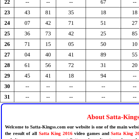
22
--
--
--
67
--
23
43
81
35
18
18
24
07
42
71
51
27
25
36
73
42
25
85
26
71
15
05
50
10
27
04
40
41
89
55
28
61
56
72
31
20
29
45
41
18
94
--
30
--
--
--
--
--
31
--
--
--
--
--
About Satta-King
Welcome to Satta-Kingss.com our website is one of the main webs
the result of all
Satta King 2016
video games and
Satta King 2