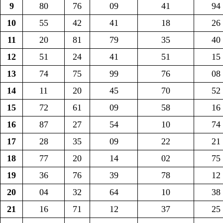
9
80
76
09
41
94
10
55
42
41
18
26
11
20
81
79
35
40
12
51
24
41
51
15
13
74
75
99
76
08
14
11
20
45
70
52
15
72
61
09
58
16
16
87
27
54
10
74
17
28
35
09
22
21
18
77
20
14
02
75
19
36
76
39
78
12
20
04
32
64
10
38
21
16
71
12
37
25