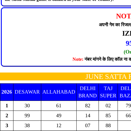
NOT
अपनी गेम का रिजल्ट
IZ
9
(O
Note:
नंबर मांगने के लिए कॉल ना 
JUNE SATTA 
DELHI
TAJ
DEL
2026
DESAWAR
ALLAHABAD
BRAND
SUPER
BAZ
1
30
61
82
02
79
2
99
49
14
85
66
3
38
12
07
88