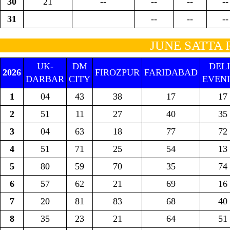
30
21
--
--
--
--
31
--
--
--
JUNE SATTA 
UK-
DM
DEL
2026
FIROZPUR
FARIDABAD
DARBAR
CITY
EVEN
1
04
43
38
17
17
2
51
11
27
40
35
3
04
63
18
77
72
4
51
71
25
54
13
5
80
59
70
35
74
6
57
62
21
69
16
7
20
81
83
68
40
8
35
23
21
64
51