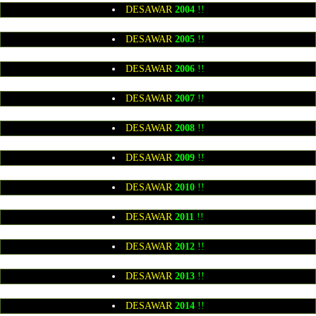
DESAWAR
2004
!!
DESAWAR
2005
!!
DESAWAR
2006
!!
DESAWAR
2007
!!
DESAWAR
2008
!!
DESAWAR
2009
!!
DESAWAR
2010
!!
DESAWAR
2011
!!
DESAWAR
2012
!!
DESAWAR
2013
!!
DESAWAR
2014
!!