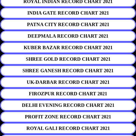
ROYAL INDIAN RECORD CHART 2021
INDIA GATE RECORD CHART 2021
PATNA CITY RECORD CHART 2021
DEEPMALA RECORD CHART 2021
KUBER BAZAR RECORD CHART 2021
SHREE GOLD RECORD CHART 2021
SHREE GANESH RECORD CHART 2021
UK-DARBAR RECORD CHART 2021
FIROZPUR RECORD CHART 2021
DELHI EVENING RECORD CHART 2021
PROFIT ZONE RECORD CHART 2021
ROYAL GALI RECORD CHART 2021