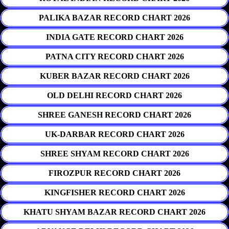
PALIKA BAZAR RECORD CHART 2026
INDIA GATE RECORD CHART 2026
PATNA CITY RECORD CHART 2026
KUBER BAZAR RECORD CHART 2026
OLD DELHI RECORD CHART 2026
SHREE GANESH RECORD CHART 2026
UK-DARBAR RECORD CHART 2026
SHREE SHYAM RECORD CHART 2026
FIROZPUR RECORD CHART 2026
KINGFISHER RECORD CHART 2026
KHATU SHYAM BAZAR RECORD CHART 2026