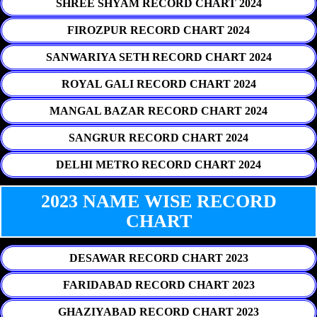
SHREE SHYAM RECORD CHART 2024
FIROZPUR RECORD CHART 2024
SANWARIYA SETH RECORD CHART 2024
ROYAL GALI RECORD CHART 2024
MANGAL BAZAR RECORD CHART 2024
SANGRUR RECORD CHART 2024
DELHI METRO RECORD CHART 2024
2023 NAME WISE RECORD
CHART
DESAWAR RECORD CHART 2023
FARIDABAD RECORD CHART 2023
GHAZIYABAD RECORD CHART 2023