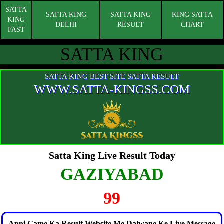
SATTA
SATTA KING
SATTA KING
KING SATTA
KING
DELHI
RESULT
CHART
FAST
SATTA KING
SATTA KING BEST SITE SATTA RESULT
WWW.SATTA-KINGSS.COM
Satta King Live Result Today
GAZIYABAD
99
Apni Game Ka Result Website Me Dalwane Ke Liye Message