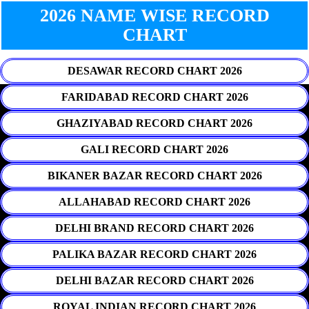
2026 NAME WISE RECORD
CHART
DESAWAR RECORD CHART 2026
FARIDABAD RECORD CHART 2026
GHAZIYABAD RECORD CHART 2026
GALI RECORD CHART 2026
BIKANER BAZAR RECORD CHART 2026
ALLAHABAD RECORD CHART 2026
DELHI BRAND RECORD CHART 2026
PALIKA BAZAR RECORD CHART 2026
DELHI BAZAR RECORD CHART 2026
ROYAL INDIAN RECORD CHART 2026