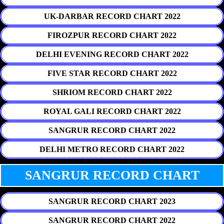
UK-DARBAR RECORD CHART 2022
FIROZPUR RECORD CHART 2022
DELHI EVENING RECORD CHART 2022
FIVE STAR RECORD CHART 2022
SHRIOM RECORD CHART 2022
ROYAL GALI RECORD CHART 2022
SANGRUR RECORD CHART 2022
DELHI METRO RECORD CHART 2022
SANGRUR RECORD CHART
SANGRUR RECORD CHART 2023
SANGRUR RECORD CHART 2022