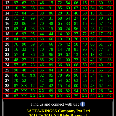
12
97
62
89
46
15
72
54
06
15
73
30
38
13
10
39
36
44
91
85
69
03
43
64
06
91
14
72
04
67
38
86
28
01
46
58
13
81
39
15
71
27
99
57
31
68
54
27
95
80
30
21
16
22
06
59
70
48
65
33
81
15
79
57
48
17
62
14
03
39
15
06
24
96
02
28
12
29
18
16
93
95
44
44
14
92
27
72
67
17
91
19
84
57
40
68
66
19
79
76
49
79
31
35
20
76
90
89
54
66
76
42
58
40
06
61
39
21
16
33
41
70
78
14
78
81
95
40
77
34
22
57
41
86
46
96
69
62
13
89
13
81
00
23
48
27
21
65
29
21
00
72
62
42
01
86
24
57
83
23
46
89
36
80
08
59
90
49
91
25
90
48
82
36
84
10
91
59
68
42
65
54
26
46
01
XX
02
05
78
96
96
71
34
41
97
27
70
52
44
32
08
54
62
63
25
50
04
56
28
87
XX
12
47
42
15
14
00
65
43
62
86
29
47
XX
59
XX
69
66
82
94
69
17
26
34
30
87
XX
XX
XX
28
XX
65
75
XX
63
XX
92
Find us and connect with us :
SATTA-KINGSS Company Pvt.Ltd
2013 To 2018 All Right Reserved