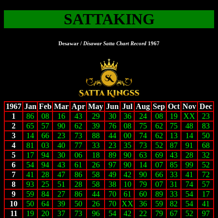
SATTAKING
Desawar /
Disawar Satta Chart Record
1967
1967
Jan
Feb
Mar
Apr
May
Jun
Jul
Aug
Sep
Oct
Nov
Dec
1
86
08
16
43
29
30
36
24
08
19
XX
23
2
65
57
90
62
39
76
08
75
62
75
48
83
3
14
66
23
73
88
44
00
74
62
13
14
50
4
81
03
40
77
33
23
35
73
52
87
91
68
5
17
94
30
06
18
89
90
63
69
43
28
32
6
54
94
43
61
26
97
90
14
07
85
99
52
7
41
28
47
86
58
49
42
90
66
33
41
72
8
93
25
51
28
58
38
10
79
07
31
74
57
9
59
84
27
86
44
70
61
60
89
33
54
17
10
50
64
39
50
26
70
XX
36
59
82
54
41
11
19
20
37
73
96
54
42
22
79
67
52
97