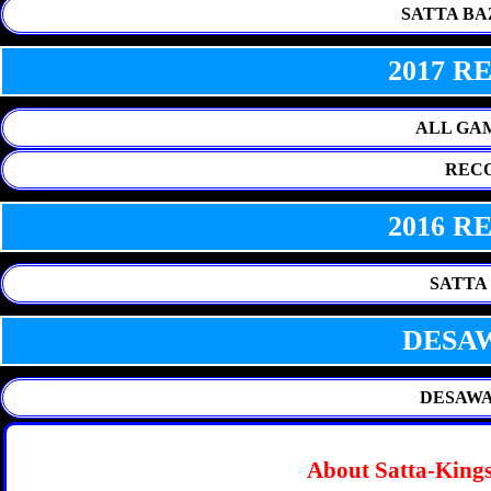
SATTA BA
2017 
ALL GAM
RECO
2016 
SATTA 
DESAW
DESAWAR
About Satta-King