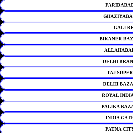
FARIDABAD
GHAZIYABA
GALI R
BIKANER BAZ
ALLAHABAD
DELHI BRAN
TAJ SUPER
DELHI BAZA
ROYAL INDI
PALIKA BAZ
INDIA GAT
PATNA CIT