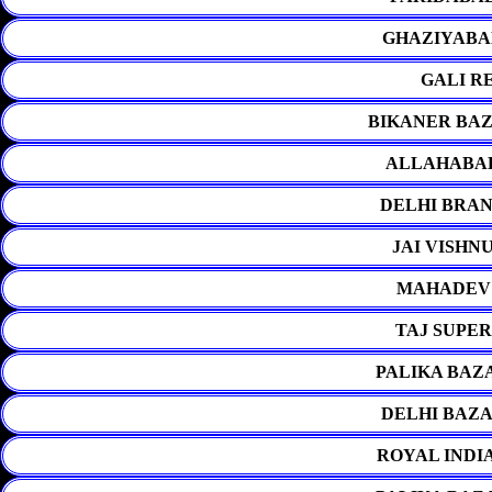
GHAZIYABA
GALI R
BIKANER BAZ
ALLAHABAD
DELHI BRAN
JAI VISHN
MAHADEV 
TAJ SUPER
PALIKA BAZ
DELHI BAZA
ROYAL INDI