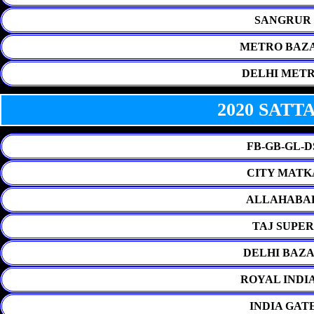
SANGRUR 
METRO BAZA
DELHI METR
2020 SAT
FB-GB-GL-D
CITY MATK
ALLAHABAD
TAJ SUPER
DELHI BAZA
ROYAL INDI
INDIA GAT