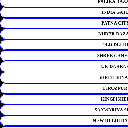
PALIKA BAZ
INDIA GAT
PATNA CIT
KUBER BAZA
OLD DELHI
SHREE GANE
UK-DARBAR
SHREE SHYA
FIROZPUR
KINGFISHE
SANWARIYA S
NEW DELHI BA