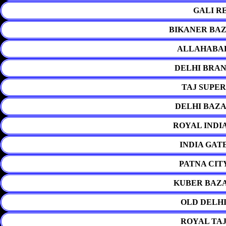
GALI R
BIKANER BAZ
ALLAHABAD
DELHI BRAN
TAJ SUPER
DELHI BAZA
ROYAL INDI
INDIA GAT
PATNA CIT
KUBER BAZA
OLD DELHI
ROYAL TAJ