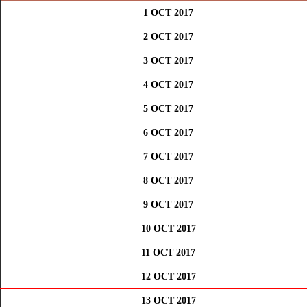
1 OCT 2017
2 OCT 2017
3 OCT 2017
4 OCT 2017
5 OCT 2017
6 OCT 2017
7 OCT 2017
8 OCT 2017
9 OCT 2017
10 OCT 2017
11 OCT 2017
12 OCT 2017
13 OCT 2017