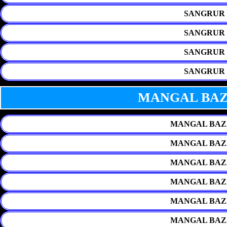
SANGRUR 
SANGRUR 
SANGRUR 
SANGRUR 
MANGAL BAZ
MANGAL BAZ
MANGAL BAZ
MANGAL BAZ
MANGAL BAZ
MANGAL BAZ
MANGAL BAZ