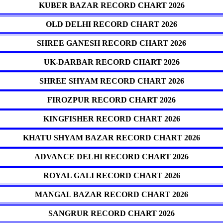
KUBER BAZAR RECORD CHART 2026
OLD DELHI RECORD CHART 2026
SHREE GANESH RECORD CHART 2026
UK-DARBAR RECORD CHART 2026
SHREE SHYAM RECORD CHART 2026
FIROZPUR RECORD CHART 2026
KINGFISHER RECORD CHART 2026
KHATU SHYAM BAZAR RECORD CHART 2026
ADVANCE DELHI RECORD CHART 2026
ROYAL GALI RECORD CHART 2026
MANGAL BAZAR RECORD CHART 2026
SANGRUR RECORD CHART 2026