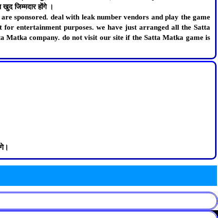
खुद जिम्मदार होंगे ।
lt are sponsored. deal with leak number vendors and play the game
st for entertainment purposes. we have just arranged all the Satta
ta Matka company. do not visit our site if the Satta Matka game is
गे।