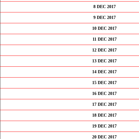
8 DEC 2017
9 DEC 2017
10 DEC 2017
11 DEC 2017
12 DEC 2017
13 DEC 2017
14 DEC 2017
15 DEC 2017
16 DEC 2017
17 DEC 2017
18 DEC 2017
19 DEC 2017
20 DEC 2017