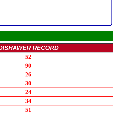
DISHAWER RECORD
52
90
26
30
24
34
51