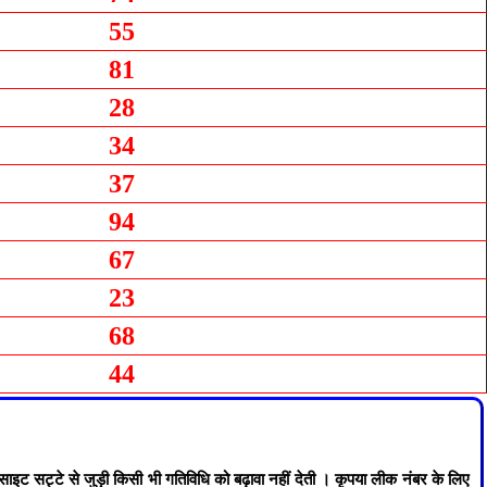
55
81
28
34
37
94
67
23
68
44
ट्टे से जुड़ी किसी भी गतिविधि को बढ़ावा नहीं देती । कृपया लीक नंबर के लिए