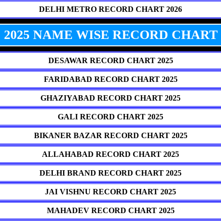
DELHI METRO RECORD CHART 2026
2025 NAME WISE RECORD CHART
DESAWAR RECORD CHART 2025
FARIDABAD RECORD CHART 2025
GHAZIYABAD RECORD CHART 2025
GALI RECORD CHART 2025
BIKANER BAZAR RECORD CHART 2025
ALLAHABAD RECORD CHART 2025
DELHI BRAND RECORD CHART 2025
JAI VISHNU RECORD CHART 2025
MAHADEV RECORD CHART 2025