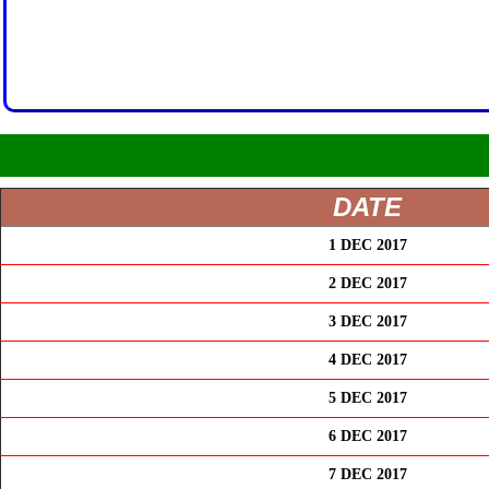
DATE
1 DEC 2017
2 DEC 2017
3 DEC 2017
4 DEC 2017
5 DEC 2017
6 DEC 2017
7 DEC 2017