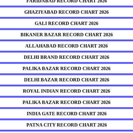
FARIDABAD RECORD CHART 2026
GHAZIYABAD RECORD CHART 2026
GALI RECORD CHART 2026
BIKANER BAZAR RECORD CHART 2026
ALLAHABAD RECORD CHART 2026
DELHI BRAND RECORD CHART 2026
PALIKA BAZAR RECORD CHART 2026
DELHI BAZAR RECORD CHART 2026
ROYAL INDIAN RECORD CHART 2026
PALIKA BAZAR RECORD CHART 2026
INDIA GATE RECORD CHART 2026
PATNA CITY RECORD CHART 2026