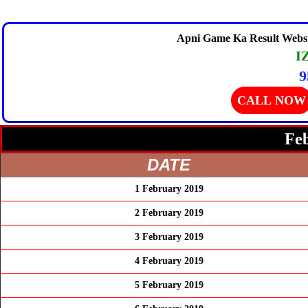
Apni Game Ka Result Websi
I
9
CALL NOW
Fe
DATE
1 February 2019
2 February 2019
3 February 2019
4 February 2019
5 February 2019