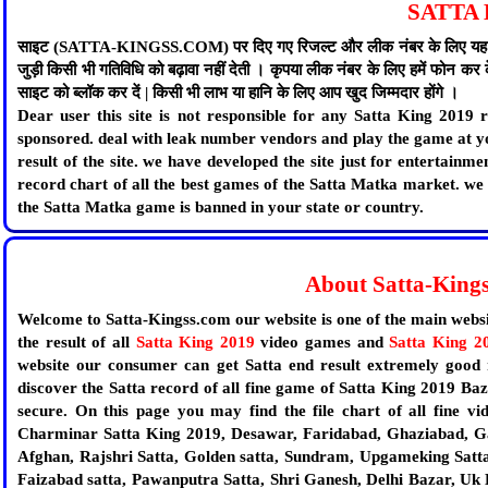
SATTA
साइट (SATTA-KINGSS.COM) पर दिए गए रिजल्ट और लीक नंबर के लिए यह साइट जि
जुड़ी किसी भी गतिविधि को बढ़ावा नहीं देती । कृपया लीक नंबर के लिए हमें फोन कर
साइट को ब्लॉक कर दें | किसी भी लाभ या हानि के लिए आप खुद जिम्मदार होंगे ।
Dear user this site is not responsible for any Satta King 2019
sponsored. deal with leak number vendors and play the game at you
result of the site. we have developed the site just for entertainm
record chart of all the best games of the Satta Matka market. we 
the Satta Matka game is banned in your state or country.
About Satta-King
Welcome to Satta-Kingss.com our website is one of the main webs
the result of all
Satta King 2019
video games and
Satta King 2
website our consumer can get Satta end result extremely good r
discover the Satta record of all fine game of Satta King 2019 Ba
secure. On this page you may find the file chart of all fine 
Charminar Satta King 2019, Desawar, Faridabad, Ghaziabad, Gal
Afghan, Rajshri Satta, Golden satta, Sundram, Upgameking Sat
Faizabad satta, Pawanputra Satta, Shri Ganesh, Delhi Bazar, Uk 