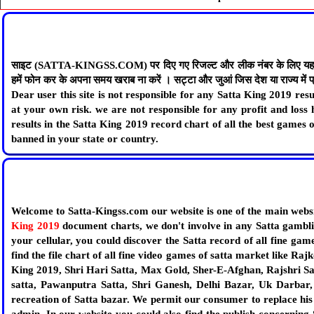
साइट (SATTA-KINGSS.COM) पर दिए गए रिजल्ट और लीक नंबर के लिए यह साइट जिम्
हमें फोन कर के अपना समय खराब ना करें । सट्टा और जुआं जिस देश या राज्य में प्रत
Dear user this site is not responsible for any Satta King 2019 r
at your own risk. we are not responsible for any profit and loss 
results in the Satta King 2019 record chart of all the best games
banned in your state or country.
Welcome to Satta-Kingss.com our website is one of the main webs
King 2019
document charts, we don't involve in any Satta gamblin
your cellular, you could discover the Satta record of all fine ga
find the file chart of all fine video games of satta market like
King 2019, Shri Hari Satta, Max Gold, Sher-E-Afghan, Rajshri S
satta, Pawanputra Satta, Shri Ganesh, Delhi Bazar, Uk Darbar,
recreation of Satta bazar. We permit our consumer to replace hi