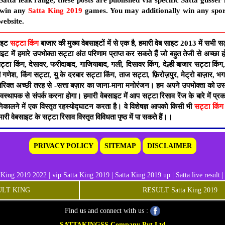
Satta leak range, these posts are published via specific Satta gusser
o win any
Satta King 2019
games. You may additionally win any spor
website.
ाइट
सट्टा किंग
बाजार की मुख्य वेबसाइटों में से एक है, हमारी वेब साइट 2013 में सभी स
ट में हमारे उपभोक्ता सट्टा अंत परिणाम प्राप्त कर सकते हैं जो बहुत तेजी से अच्छा
 किंग, देसावर, फरीदाबाद, गाजियाबाद, गली, दिसावर किंग, देल्ही बाजार सट्टा किंग
 गणेश, किंग सट्टा, यु के दरबार सट्टा किंग, ताज सट्टा, फ़िरोज़पुर, मेट्रो बाज़ार, भगत 
तिरिक्त अच्छी तरह से -सत्ता बज़ार का जाना-माना मनोरंजन। हम अपने उपभोक्ता को उसक
स्थापक से संपर्क करना होगा। हमारी वेबसाइट में आप सट्टा रिसाव रेंज के बारे में प्रक
िकालने में एक विस्तृत रहस्योद्घाटन करता है। वे विशेषज्ञ आपको किसी भी
सट्टा किं
ी वेबसाइट के सट्टा रिसाव विस्तृत विविधता पृष्ठ में पा सकते हैं।।
PRIVACY POLICY
SITEMAP
DISCLAIMER
 King 2019 2022
|
vip Satta King 2019
|
Satta King 2019 up
|
Satta live result
ULT KING
RESULT Satta King 2019
Find us and connect with us :
SATTAKINGSS Company Pvt.Ltd