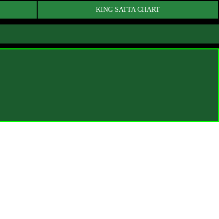
KING SATTA CHART