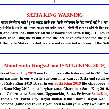
SATTA KING WARNING
मेदार नहीं है | यह साइट सिर्फ और सिर्फ मनोरंजन के लिए बनाई गई है । यह साइट स
िबंधित है वहां के लोग हमारी साइट को ब्लॉक कर दें | किसी भी लाभ या हानि के लिए आप 
esult and Satta leak number all there board and Satta King 2019 resu
have done using the result of the site. we have developed the site ju
 of the Satta Matka market. we are not connected with any of the Sat
About Satta-Kingss.Com (SATTA KING 2019)
ites of
Satta King 2019
market, our web site is developed in 2013 for 
g pastime. In our website our consumer can get Satta end result ex
me of Satta King 2019 Bazar in our
Satta King 2019
file chart page 
 Rajkot Satta King 2019, bahadurghar satta, Charminar Satta King 20
atta, Golden satta, Sundram, Upgameking Satta, Peshwar
Satta King
 India Gate, Patna City, Royal Indian, Kuber Bazar, Royal Gali , 
s personal game end result. If you need to add your very own Satta