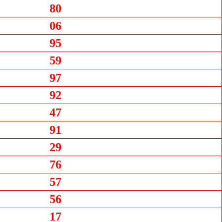
80
06
95
59
97
92
47
91
29
76
57
56
17