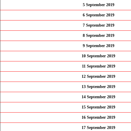
5 September 2019
6 September 2019
7 September 2019
8 September 2019
9 September 2019
10 September 2019
11 September 2019
12 September 2019
13 September 2019
14 September 2019
15 September 2019
16 September 2019
17 September 2019