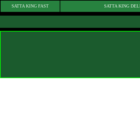
SATTA KING FAST
SATTA KING DEL